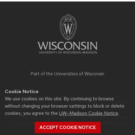
Site
footer
content
Part of the
Universities of Wisconsin
Cookie Notice
Website feedback, questions or accessibility issues:
We use cookies on this site. By continuing to browse
MATT.GOINS@WISC.EDU
| Learn more about
accessibility at
without changing your browser settings to block or delete
UW–Madison
.
cookies, you agree to the
UW–Madison Cookie Notice
.
This site was built using the
UW Theme Classic
|
Privacy Notice
| © 2026 Board of Regents of the
University of Wisconsin
ACCEPT COOKIE NOTICE
System.