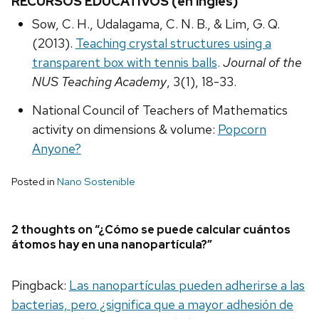
RECURSOS EDUCATIVOS (en inglés)
Sow, C. H., Udalagama, C. N. B., & Lim, G. Q.
(2013).
Teaching crystal structures using a
transparent box with tennis balls
.
Journal of the
NUS Teaching Academy
, 3(1), 18-33.
National Council of Teachers of Mathematics
activity on dimensions & volume:
Popcorn
Anyone?
Posted in
Nano Sostenible
2 thoughts on “¿Cómo se puede calcular cuántos
átomos hay en una nanopartícula?”
Pingback:
Las nanopartículas pueden adherirse a las
bacterias, pero ¿significa que a mayor adhesión de