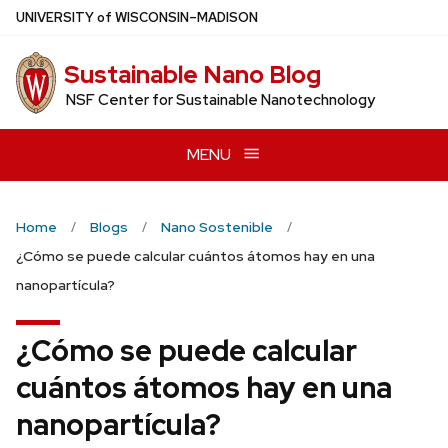
Skip
U
NIVERSITY
of
W
ISCONSIN
–MADISON
to
main
Sustainable Nano Blog
content
NSF Center for Sustainable Nanotechnology
MENU
Home
Blogs
Nano Sostenible
¿Cómo se puede calcular cuántos átomos hay en una
nanopartícula?
¿Cómo se puede calcular
cuántos átomos hay en una
nanopartícula?