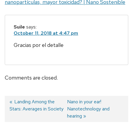
nanopartículas, mayor toxicidad? | Nano Sostenible
Suile
says:
October 11, 2018 at 4:47 pm
Gracias por el detalle
Comments are closed.
Previous
Landing Among the
Next
Nano in your ear!
Stars: Averages in Society
post:
post:
Nanotechnology and
Post
hearing
navigation