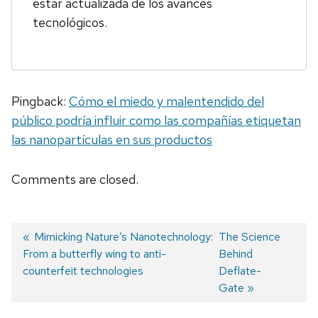
estar actualizada de los avances
tecnológicos.
Pingback:
Cómo el miedo y malentendido del
público podría influir como las compañías etiquetan
las nanopartículas en sus productos
Comments are closed.
Previous
Mimicking Nature’s Nanotechnology:
Next
The Science
From a butterfly wing to anti-
post:
post:
Behind
Post
counterfeit technologies
Deflate-
navigation
Gate