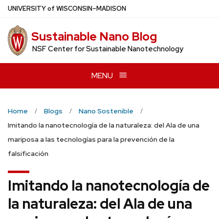
Skip
U
NIVERSITY
of
W
ISCONSIN
–MADISON
to
main
Sustainable Nano Blog
content
NSF Center for Sustainable Nanotechnology
MENU
Home
Blogs
Nano Sostenible
Imitando la nanotecnología de la naturaleza: del Ala de una
mariposa a las tecnologías para la prevención de la
falsificación
Imitando la nanotecnología de
la naturaleza: del Ala de una