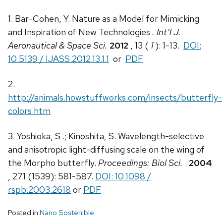
1. Bar-Cohen, Y. Nature as a Model for Mimicking
and Inspiration of New Technologies
. Int’l J.
Aeronautical & Space Sci.
2012
, 13 (
1
): 1-13.
DOI:
10.5139 / IJASS.2012.13.1.1
or
PDF
2.
http://animals.howstuffworks.com/insects/butterfly-
colors.htm
3. Yoshioka, S .; Kinoshita, S. Wavelength-selective
and anisotropic light-diffusing scale on the wing of
the Morpho butterfly.
Proceedings: Biol Sci.
.
2004
, 271 (1539): 581-587.
DOI: 10.1098 /
rspb.2003.2618
or
PDF
Posted in
Nano Sostenible