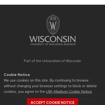
Site
footer
content
Part of the
Universities of Wisconsin
Cookie Notice
Website feedback, questions or accessibility issues:
We use cookies on this site. By continuing to browse
MATT.GOINS@WISC.EDU
| Learn more about
accessibility at
without changing your browser settings to block or delete
UW–Madison
.
cookies, you agree to the
UW–Madison Cookie Notice
.
This site was built using the
UW Theme Classic
|
Privacy Notice
| © 2026 Board of Regents of the
University of Wisconsin
ACCEPT COOKIE NOTICE
System.